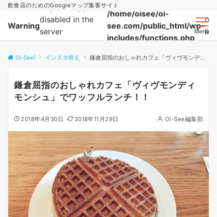
飲食店のためのGoogleマップ集客サイト
http:// wrapper is
/home/oisee/oi-
disabled in the
on
Warning
see.com/public_html/wp-
server
lin
Menu
includes/functions.php
configuration by
allow_url_fopen=0
Oi-See!
インスタ映え
鎌倉屈指のおしゃれカフェ「ヴィヴモンディモンシュ」でワッフルランチ！！
in
鎌倉屈指のおしゃれカフェ「ヴィヴモンディ
モンシュ」でワッフルランチ！！
2018年4月30日
2018年11月29日
Oi-See編集部