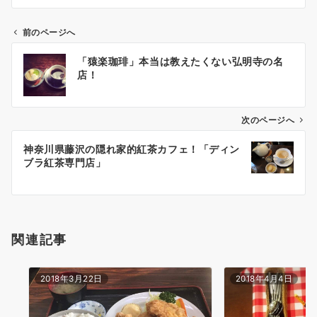
前のページへ
投
「猿楽珈琲」本当は教えたくない弘明寺の名
稿
店！
ナ
ビ
ゲ
次のページへ
ー
神奈川県藤沢の隠れ家的紅茶カフェ！「ディン
シ
ブラ紅茶専門店」
ョ
ン
関連記事
2018年3月22日
2018年4月4日