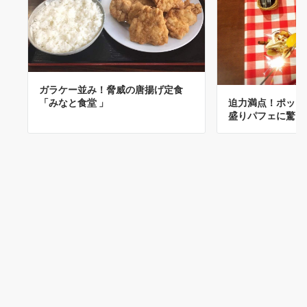
ガラケー並み！脅威の唐揚げ定食
迫力満点！ポッキ
「みなと食堂 」
盛りパフェに驚い