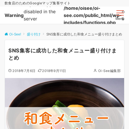
飲食店のためのGoogleマップ集客サイト
http:// wrapper is
/home/oisee/oi-
disabled in the
on
Warning
see.com/public_html/wp-
server
lin
Menu
includes/functions.php
configuration by
allow_url_fopen=0
Oi-See!
盛り付け
SNS集客に成功した和食メニュー盛り付けまとめ
in
SNS集客に成功した和食メニュー盛り付けま
とめ
2018年7月6日
2018年9月11日
Oi-See編集部