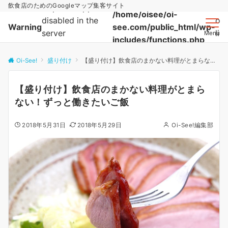
飲食店のためのGoogleマップ集客サイト
http:// wrapper is
/home/oisee/oi-
disabled in the
on
Warning
see.com/public_html/wp-
server
lin
Menu
includes/functions.php
configuration by
allow_url_fopen=0
Oi-See!
盛り付け
【盛り付け】飲食店のまかない料理がとまらない！ずっと働きたいご飯
in
【盛り付け】飲食店のまかない料理がとまら
ない！ずっと働きたいご飯
2018年5月31日
2018年5月29日
Oi-See!編集部