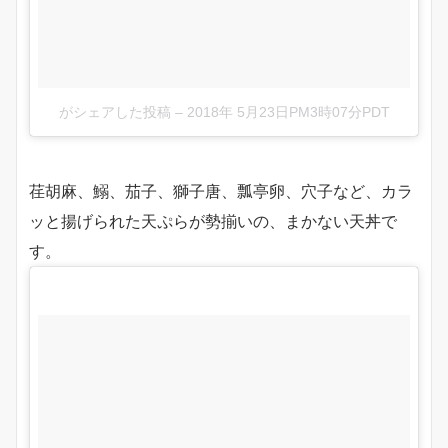
がシェアした投稿
–
2018年 5月23日PM3時07分PDT
荏胡麻、鰯、茄子、獅子唐、瓢亭卵、穴子など、カラ
ッと揚げられた天ぷらが勢揃いの、まかない天丼で
す。