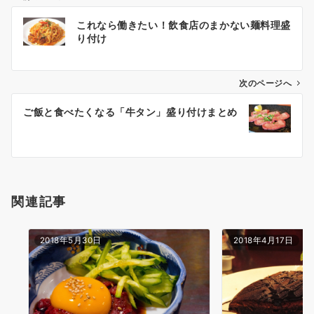
投
これなら働きたい！飲食店のまかない麺料理盛
稿
り付け
ナ
ビ
ゲ
次のページへ
ー
ご飯と食べたくなる「牛タン」盛り付けまとめ
シ
ョ
ン
関連記事
2018年5月30日
2018年4月17日